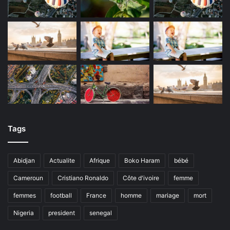
Tags
Abidjan
Actualite
Afrique
Boko Haram
bébé
Cameroun
Cristiano Ronaldo
Côte d'ivoire
femme
femmes
football
France
homme
mariage
mort
Nigeria
president
senegal