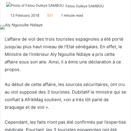
Fatou Oulèye SAMBOU
F
S
o
e
13 February 2018
501
1 minute read
l
n
l
d
o
a
L’affaire de viol des trois touristes espagnoles a été porté
w
n
jusqu’au plus haut niveau de l’Etat sénégalais. En effet, le
o
e
Ministre de l’intérieur Aly Ngouille Ndiaye a pris cette
n
m
affaire sous son aile. Ainsi, il a émis une déclaration à ce
X
a
propos.
i
l
Au début de cette affaire, les sources sécuritaires, ont cru
au viol supposé des 3 touristes. Dubitatif le ministre qui se
confiait à AfrikMag soutient, «on a très tôt parlé de
braquage et de viol ».
Cependant, les faits n’ont pas été confirmés par l’expertise
médicale. Pourtant, les 3 touristes espagnoles ont été