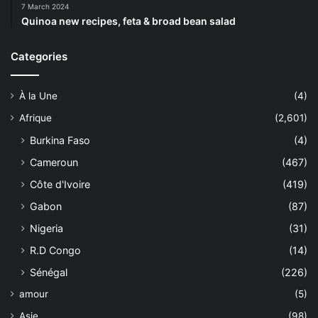
7 March 2024
Quinoa new recipes, feta & broad bean salad
Categories
À la Une
(4)
Afrique
(2,601)
Burkina Faso
(4)
Cameroun
(467)
Côte d'Ivoire
(419)
Gabon
(87)
Nigeria
(31)
R.D Congo
(14)
Sénégal
(226)
amour
(5)
Asie
(98)