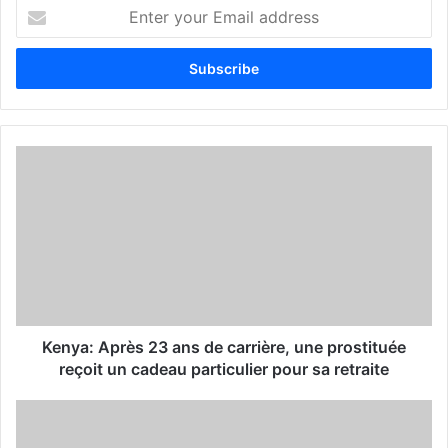
E
n
t
e
r
y
o
u
r
E
m
a
i
l
a
d
d
Kenya: Après 23 ans de carrière, une prostituée
r
reçoit un cadeau particulier pour sa retraite
e
s
s