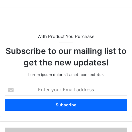
bsi
te
With Product You Purchase
Subscribe to our mailing list to
get the new updates!
Lorem ipsum dolor sit amet, consectetur.
E
n
t
e
r
y
o
u