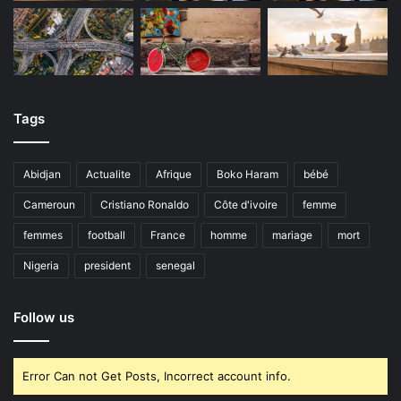
Tags
Abidjan
Actualite
Afrique
Boko Haram
bébé
Cameroun
Cristiano Ronaldo
Côte d'ivoire
femme
femmes
football
France
homme
mariage
mort
Nigeria
president
senegal
Follow us
Error Can not Get Posts, Incorrect account info.