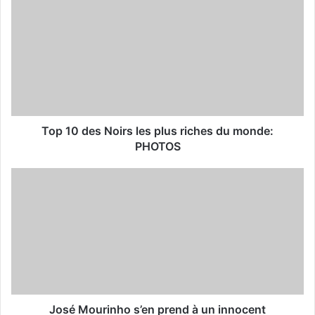
r
E
m
a
i
l
a
d
d
Top 10 des Noirs les plus riches du monde:
r
PHOTOS
e
s
s
José Mourinho s’en prend à un innocent