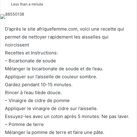
e
Less than a minute
n
d
a
D’après le site afriquefemme.com, voici une recette qui
n
permet de nettoyer rapidement les aisselles qui
e
noircissent
m
Recettes et Instructions:
a
– Bicarbonate de soude
i
l
Mélanger le bicarbonate de soude et de l’eau.
Appliquer sur l’aisselle de couleur sombre.
Gardez pendant 10-15 minutes.
Rincer à l’eau tiède douce.
– Vinaigre de cidre de pomme
Appliquer le vinaigre de cidre sur l’aisselle.
Essuyez-les avec un coton après 5 minutes. Ne pas laver.
– Pomme de terre
Mélanger la pomme de terre et faire une pâte.