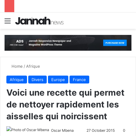
Menu
S
Home
/
Afrique
Afrique
Divers
Europe
France
Voici une recette qui permet
de nettoyer rapidement les
aisselles qui noircissent
Oscar Mbena
S
27 October 2015
0