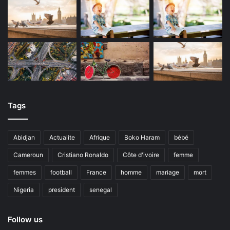
Tags
Abidjan
Actualite
Afrique
Boko Haram
bébé
Cameroun
Cristiano Ronaldo
Côte d'ivoire
femme
femmes
football
France
homme
mariage
mort
Nigeria
president
senegal
Follow us