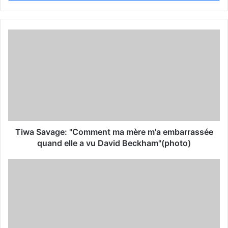
r
y
o
u
r
E
m
a
i
l
a
d
d
Tiwa Savage: "Comment ma mère m'a embarrassée
r
quand elle a vu David Beckham"(photo)
e
s
s