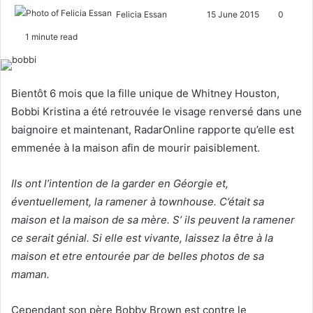
Felicia Essan
F
S
15 June 2015
0
o
e
1 minute read
l
n
l
d
o
a
Bientôt 6 mois que la fille unique de Whitney Houston,
w
n
Bobbi Kristina a été retrouvée le visage renversé dans une
o
e
baignoire et maintenant, RadarOnline rapporte qu’elle est
n
m
emmenée à la maison afin de mourir paisiblement.
X
a
i
Ils ont l’intention de la garder en Géorgie et,
l
éventuellement, la ramener à townhouse. C’était sa
maison et la maison de sa mère. S’ ils peuvent la ramener
ce serait génial. Si elle est vivante, laissez la être à la
maison et etre entourée par de belles photos de sa
maman.
Cependant son père Bobby Brown est contre le