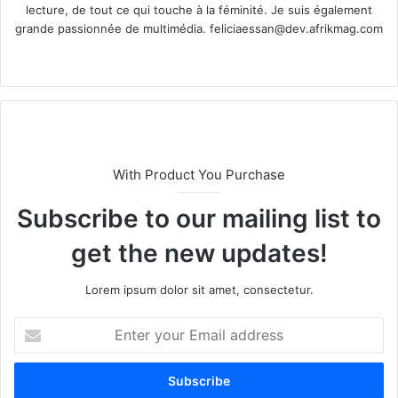
lecture, de tout ce qui touche à la féminité. Je suis également
grande passionnée de multimédia.
feliciaessan@dev.afrikmag.com
We
X
bsi
te
With Product You Purchase
Subscribe to our mailing list to
get the new updates!
Lorem ipsum dolor sit amet, consectetur.
E
n
t
e