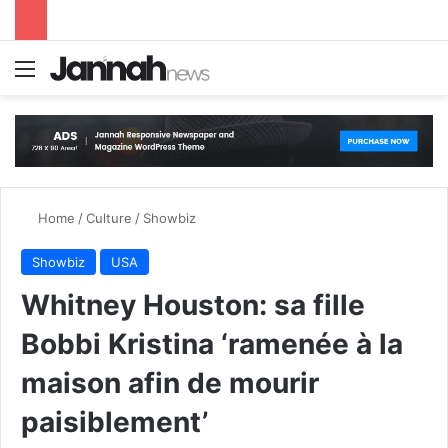
Menu
S
Home
/
Culture
/
Showbiz
Showbiz
USA
Whitney Houston: sa fille
Bobbi Kristina ‘ramenée à la
maison afin de mourir
paisiblement’