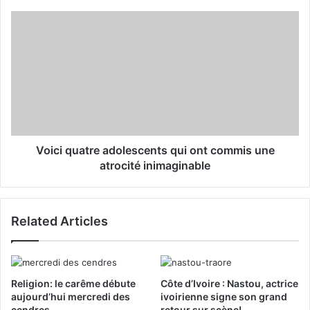
e
s
s
Voici quatre adolescents qui ont commis une
atrocité inimaginable
Related Articles
Religion: le carême débute
Côte d’Ivoire : Nastou, actrice
aujourd’hui mercredi des
ivoirienne signe son grand
cendres
retour sur scène!