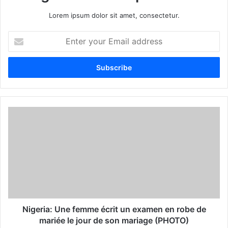
Lorem ipsum dolor sit amet, consectetur.
E
n
t
e
r
y
o
u
r
E
m
a
i
l
a
d
d
Nigeria: Une femme écrit un examen en robe de
r
mariée le jour de son mariage (PHOTO)