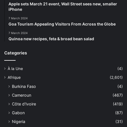
Apple sets March 21 event, Wall Street sees new, smaller
iPhone
7 March 2024
Goa Tourism Appealing Visitors From Across the Globe
7 March 2024
Quinoa new recipes, feta & broad bean salad
Categories
À la Une
(4)
Afrique
(2,601)
Burkina Faso
(4)
Cameroun
(467)
Côte d'Ivoire
(419)
Gabon
(87)
Nigeria
(31)