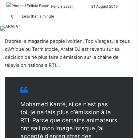
Felicia Essan
F
S
21 August 2015
o
e
0
Less than a minute
l
n
l
d
o
a
D’après le magazine people ivoirien, Top Visages, le zeus
w
n
d’Afrique ou Termistocle, Arafat DJ est revenu sur sa
o
e
décision de ne plus faire d’émission sur la chaîne de
n
m
télévision nationale RTI…
X
a
i
l
Mohamed Kanté, si ce n’est pas
toi, je ne fais plus d’émission à la
RTI. Parce que certains animateurs
ont sali mon image lorsque j’ai
accepté d’enregistrer des