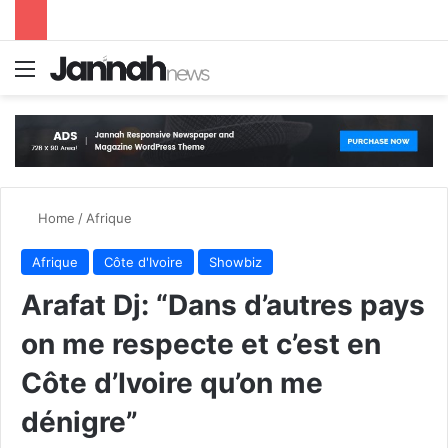
Menu
S
Home
/
Afrique
Afrique
Côte d'Ivoire
Showbiz
Arafat Dj: “Dans d’autres pays
on me respecte et c’est en
Côte d’Ivoire qu’on me
dénigre”