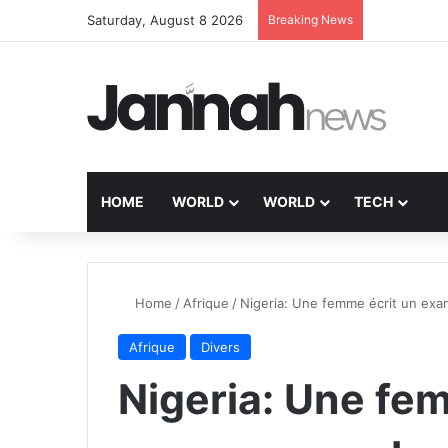
Saturday, August 8 2026
Breaking News
HOME
WORLD
WORLD
TECH
Home
/
Afrique
/
Nigeria: Une femme écrit un exa
Afrique
Divers
Nigeria: Une fe