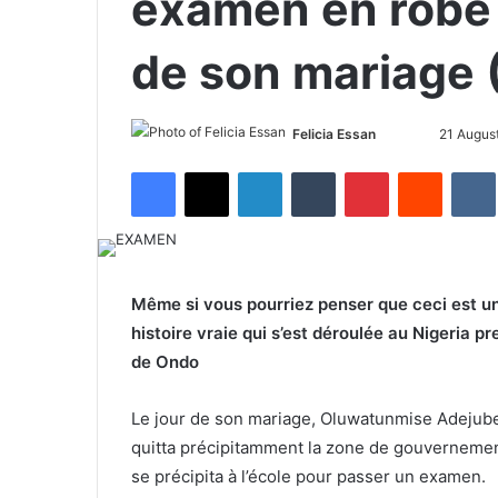
examen en robe 
de son mariage
Felicia Essan
F
S
21 Augus
o
e
Facebook
X
LinkedIn
Tumblr
Pinterest
Reddit
VK
l
n
l
d
o
a
w
n
o
e
Même si vous pourriez penser que ceci est u
n
m
histoire vraie qui s’est déroulée au Nigeria 
X
a
de Ondo
i
l
Le jour de son mariage, Oluwatunmise Adejube
quitta précipitamment la zone de gouvernement
se précipita à l’école pour passer un examen.