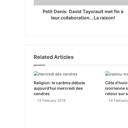
d
r
Petit Denis: David Tayorault met fin à
e
leur collaboration...La raison!
s
s
Related Articles
Religion: le carême débute
Côte d’Ivoir
aujourd’hui mercredi des
ivoirienne 
cendres
retour sur 
14 February 2018
14 Februar