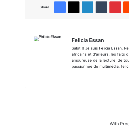
Facebook
X
LinkedIn
Tumblr
Pinterest
Share
Felicia Essan
Salut !! Je suis Felicia Essan. 
africains et d'ailleurs, les fait
amoureuse de la lecture, de tou
passionnée de multimédia.
feli
We
X
bsi
te
With Pro