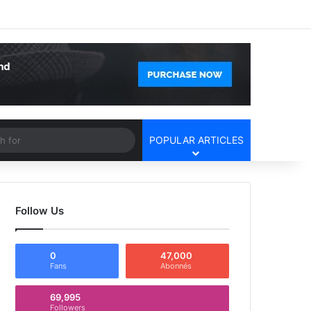
Facebook
X
YouTube
Instagram
Log In
Random Article
Sidebar
Article
Search
POPULAR ARTICLES
for
Follow Us
0
47,000
Fans
Abonnés
69,995
Followers