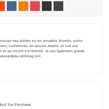
Reddit
VKontakte
Odnoklassniki
Pocket
Share via Email
Print
Retrouvez mes articles sur les actualités Showbiz, potins
s divers, confidences, les astuces beauté. Je suis une
t ce qui touche à la féminité. Je suis également grande
ciaessan@dev.afrikmag.com
duct You Purchase