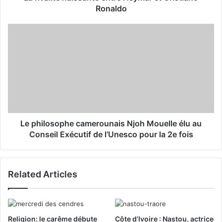
r
Ronaldo
e
s
s
Le philosophe camerounais Njoh Mouelle élu au
Conseil Exécutif de l’Unesco pour la 2e fois
Related Articles
Religion: le carême débute
Côte d’Ivoire : Nastou, actrice