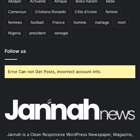
Abidjan
Actualite
Afrique
Boko Haram
bébé
Cameroun
Cristiano Ronaldo
Côte d'ivoire
femme
femmes
football
France
homme
mariage
mort
Nigeria
president
senegal
Follow us
Error Can not Get Posts, Incorrect account info.
Jannah is a Clean Responsive WordPress Newspaper, Magazine,