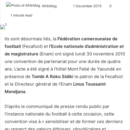
AfrikMag
F
S
1 December 2015
0
o
e
1 minute read
l
n
l
d
o
a
Ils sont désormais liés, la
Fédération camerounaise de
w
n
football
(Fecafoot) et
l’Ecole nationale d’administration et
o
e
de magistrature
(Enam) ont signé lundi 30 novembre 2015
n
m
une convention de partenariat pour une durée de quatre
X
a
ans. L’acte a été signé à l’hôtel Mont Febé de Yaoundé en
i
l
présence de
Tombi A Roko Sidiki
le patron de la Fecafoot
et le Directeur général de l’Enam
Linus Toussaint
Mendjana
.
D’après le communiqué de presse rendu public par
l’instance nationale du football à cette occasion, cette
convention vise à
« sensibiliser et de former ces derniers
au respect des valeurs éthiques, républicaines et