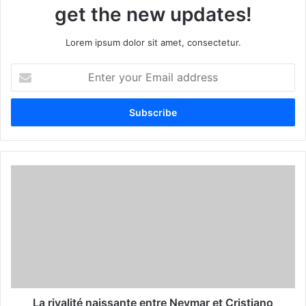
get the new updates!
Lorem ipsum dolor sit amet, consectetur.
E
n
t
e
r
y
o
u
r
E
m
a
i
l
a
d
d
La rivalité naissante entre Neymar et Cristiano