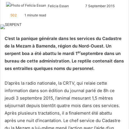
Felicia Essan
F
S
7 September 2015
o
e
502
1 minute read
l
n
l
d
o
a
C’est la panique générale dans les services du Cadastre
w
n
de la Mezam à Bamenda, région du Nord-Ouest. Un
o
e
er
serpent boa a été abattu le mardi 1
septembre dans un
n
m
bureau de cette administration. Le reptile contenait dans
X
a
ses entrailles quelques noms du personnel.
i
l
D’après la radio nationale, la CRTV, qui relaie cette
information dans son édition du journal parlé de 8h ce
jeudi 3 septembre 2015, l’animal mesurant 1,5 mètres
séjournait depuis bientôt quatre mois dans ces services.
Après plusieurs tractations, il a finalement été abattu
après une nuit d’incantation. Le chef service du Cadastre
du la Mezam a lui-même mené l’action avec l’aide d’un