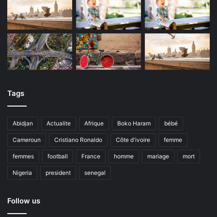
Tags
Abidjan
Actualite
Afrique
Boko Haram
bébé
Cameroun
Cristiano Ronaldo
Côte d'ivoire
femme
femmes
football
France
homme
mariage
mort
Nigeria
president
senegal
Follow us