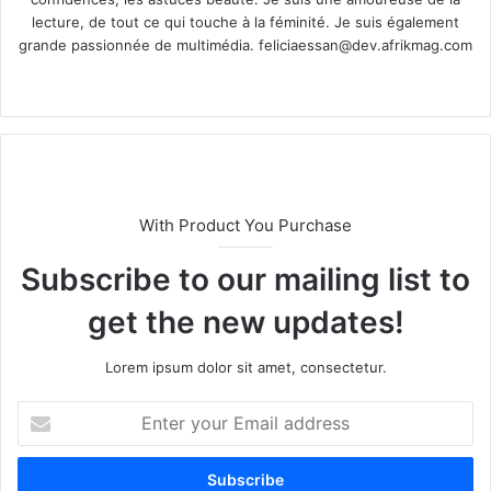
lecture, de tout ce qui touche à la féminité. Je suis également
grande passionnée de multimédia.
feliciaessan@dev.afrikmag.com
We
X
bsi
te
With Product You Purchase
Subscribe to our mailing list to
get the new updates!
Lorem ipsum dolor sit amet, consectetur.
E
n
t
e