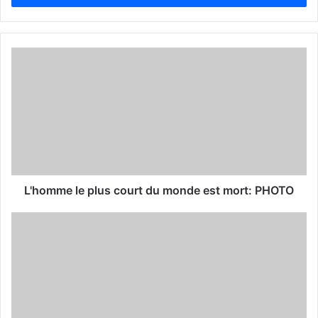
r
y
o
u
r
E
m
a
i
l
a
d
d
L'homme le plus court du monde est mort: PHOTO
r
e
s
s