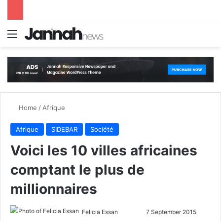
Menu
S
Home
/
Afrique
Afrique
SIDEBAR
Société
Voici les 10 villes africaines
comptant le plus de
millionnaires
Felicia Essan
F
S
7 September 2015