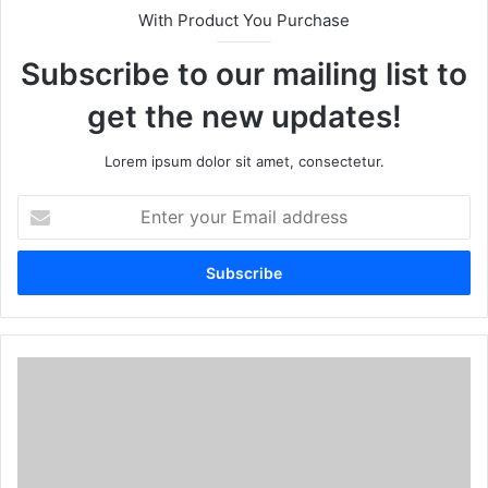
With Product You Purchase
Subscribe to our mailing list to
get the new updates!
Lorem ipsum dolor sit amet, consectetur.
E
n
t
e
r
y
o
u
r
E
m
a
i