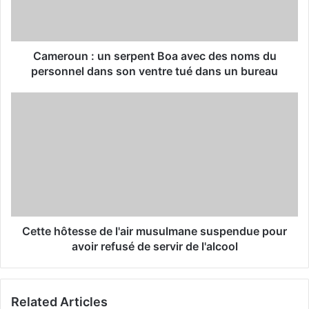
l
a
d
d
Cameroun : un serpent Boa avec des noms du
r
personnel dans son ventre tué dans un bureau
e
s
s
Cette hôtesse de l'air musulmane suspendue pour
avoir refusé de servir de l'alcool
Related Articles