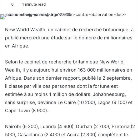
o
e
0
1 minute read
l
n
l
d
o
a
New World Wealth, un cabinet de recherche britannique, a
w
n
publié mercredi une étude sur le nombre de millionnaires
o
e
en Afrique.
n
m
X
a
Selon le cabinet de recherche britannique New World
i
Wealth, il y a aujourd’hui environ 163 000 millionnaires en
l
Afrique. Dans son dernier rapport, publié le 2 septembre,
il classe par ville ces personnes dont la fortune est
estimée à au moins 1 million de dollars. Johannesburg,
sans surprise, devance Le Caire (10 200), Lagos (9 100) et
Cape Town (8 900).
Nairobi (6 200), Luanda (4 900), Durban (2 700), Pretoria (2
500), Casablanca (2 400) et Accra (2 300) complètent le