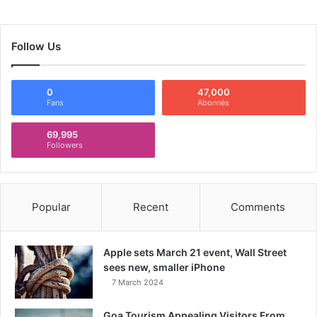
Follow Us
0
47,000
Fans
Abonnés
69,995
Followers
Popular
Recent
Comments
Apple sets March 21 event, Wall Street
sees new, smaller iPhone
7 March 2024
Goa Tourism Appealing Visitors From