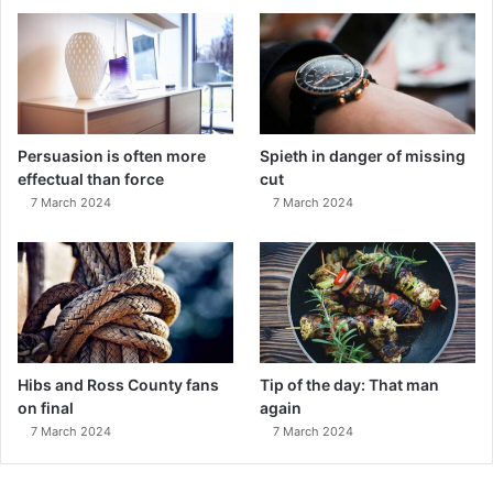
Persuasion is often more
Spieth in danger of missing
effectual than force
cut
7 March 2024
7 March 2024
Hibs and Ross County fans
Tip of the day: That man
on final
again
7 March 2024
7 March 2024