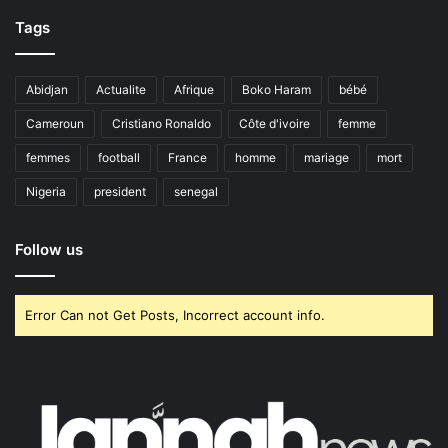
Tags
Abidjan
Actualite
Afrique
Boko Haram
bébé
Cameroun
Cristiano Ronaldo
Côte d'ivoire
femme
femmes
football
France
homme
mariage
mort
Nigeria
president
senegal
Follow us
Error Can not Get Posts, Incorrect account info.