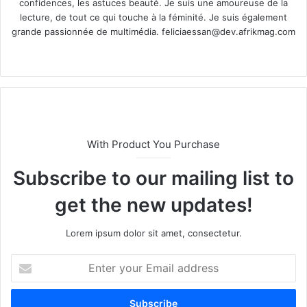
confidences, les astuces beauté. Je suis une amoureuse de la
lecture, de tout ce qui touche à la féminité. Je suis également
grande passionnée de multimédia.
feliciaessan@dev.afrikmag.com
We
X
bsi
te
With Product You Purchase
Subscribe to our mailing list to
get the new updates!
Lorem ipsum dolor sit amet, consectetur.
E
n
t
e