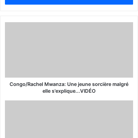
r
y
o
u
r
E
m
a
i
l
a
d
d
Congo/Rachel Mwanza: Une jeune sorcière malgré
r
elle s'explique...VIDÉO
e
s
s