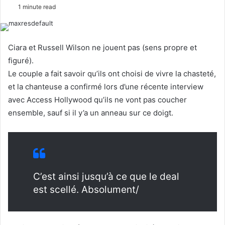
o
e
1 minute read
l
n
l
d
o
a
Ciara et Russell Wilson ne jouent pas (sens propre et
w
n
figuré).
o
e
Le couple a fait savoir qu’ils ont choisi de vivre la chasteté,
n
m
et la chanteuse a confirmé lors d’une récente interview
X
a
avec Access Hollywood qu’ils ne vont pas coucher
i
l
ensemble, sauf si il y’a un anneau sur ce doigt.
C’est ainsi jusqu’à ce que le deal
est scellé. Absolument/