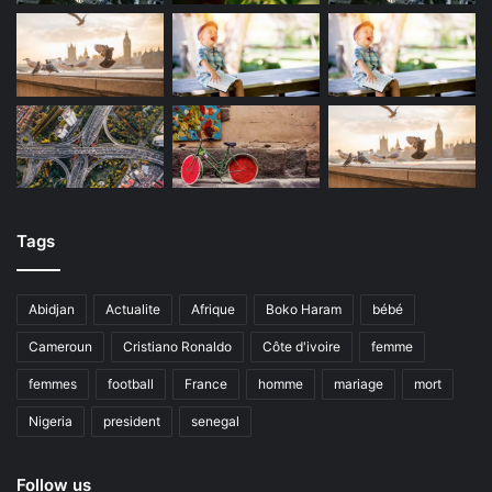
Tags
Abidjan
Actualite
Afrique
Boko Haram
bébé
Cameroun
Cristiano Ronaldo
Côte d'ivoire
femme
femmes
football
France
homme
mariage
mort
Nigeria
president
senegal
Follow us