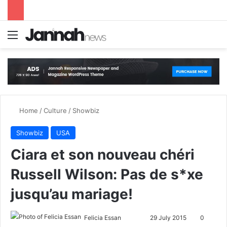
Menu
S
Home
/
Culture
/
Showbiz
Showbiz
USA
Ciara et son nouveau chéri
Russell Wilson: Pas de s*xe
jusqu’au mariage!
Felicia Essan
F
S
29 July 2015
0