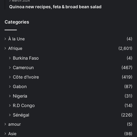
7 March 2024
Quinoa new recipes, feta & broad bean salad
Categories
À la Une
(4)
Afrique
(2,601)
Burkina Faso
(4)
Cameroun
(467)
Côte d'Ivoire
(419)
Gabon
(87)
Nigeria
(31)
R.D Congo
(14)
Sénégal
(226)
amour
(5)
Asie
(98)