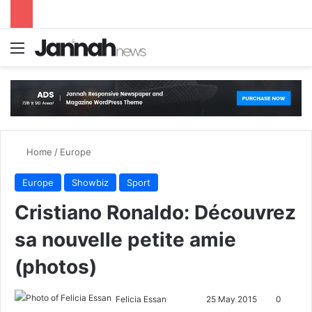
Menu
S
Home
/
Europe
Europe
Showbiz
Sport
Cristiano Ronaldo: Découvrez
sa nouvelle petite amie
(photos)
Felicia Essan
F
S
25 May 2015
0