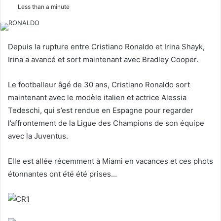
o
e
Less than a minute
l
n
l
d
o
a
Depuis la rupture entre Cristiano Ronaldo et Irina Shayk,
w
n
Irina a avancé et sort maintenant avec Bradley Cooper.
o
e
n
m
Le footballeur âgé de 30 ans, Cristiano Ronaldo sort
X
a
maintenant avec le modèle italien et actrice Alessia
i
Tedeschi, qui s’est rendue en Espagne pour regarder
l
l’affrontement de la Ligue des Champions de son équipe
avec la Juventus.
Elle est allée récemment à Miami en vacances et ces phots
étonnantes ont été été prises…