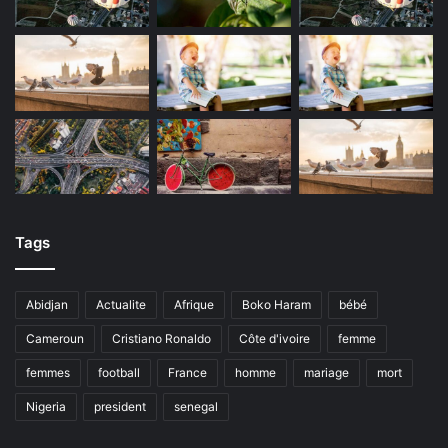
Tags
Abidjan
Actualite
Afrique
Boko Haram
bébé
Cameroun
Cristiano Ronaldo
Côte d'ivoire
femme
femmes
football
France
homme
mariage
mort
Nigeria
president
senegal