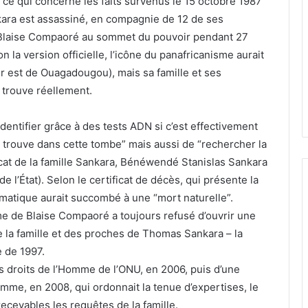
e qui concerne les faits survenus le 15 octobre 1987
ara est assassiné, en compagnie de 12 de ses
a Blaise Compaoré au sommet du pouvoir pendant 27
lon la version officielle, l’icône du panafricanisme aurait
 est de Ouagadougou), mais sa famille et ses
 trouve réellement.
dentifier grâce à des tests ADN si c’est effectivement
 trouve dans cette tombe” mais aussi de “rechercher la
ocat de la famille Sankara, Bénéwendé Stanislas Sankara
e l’État). Selon le certificat de décès, qui présente la
ématique aurait succombé à une “mort naturelle”.
me de Blaise Compaoré a toujours refusé d’ouvrir une
la famille et des proches de Thomas Sankara – la
 de 1997.
 droits de l’Homme de l’ONU, en 2006, puis d’une
omme, en 2008, qui ordonnait la tenue d’expertises, le
cevables les requêtes de la famille.