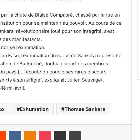
 par la chute de Blaise Compaoré, chassé par la rue en
Constitution pour se maintenir au pouvoir. Au cours de ce
kara, révolutionnaire loué pour son intégrité, s’est
 des manifestants.
utorisé l’exhumation.
rkina Faso, l’exhumation du corps de Sankara représente
ation de Burkinabè, dont la plupart des membres
du pays […] écoute en boucle ses rares discours
irts à son effigie”, expliquait Julien Sauvaget,
ié mi-avril.
so
Exhumation
Thomas Sankara
Reddit
VKontakte
Odnoklassniki
Pocket
Share via Email
Print