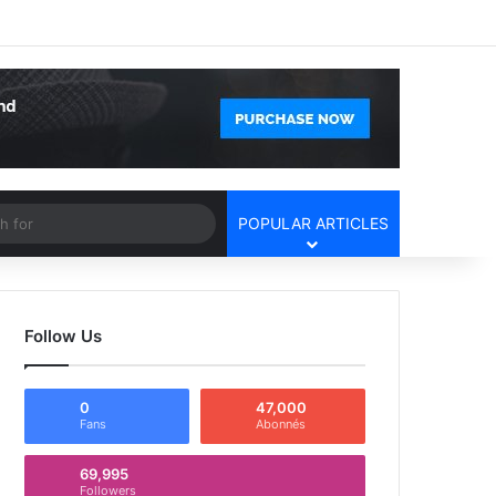
Facebook
X
YouTube
Instagram
Log In
Random Article
Sidebar
Article
Search
POPULAR ARTICLES
for
Follow Us
0
47,000
Fans
Abonnés
69,995
Followers