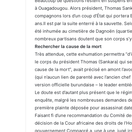
Beaucoup de questions restent en suspens en c
à Ouagadougou. Alors président, Thomas Sank
compagnons lors d’un coup d’État qui porter
ans.Il est par la suite enterré à la sauvette. Se
été inhumée au cimetière de Dagnoën (quartier
nombreux partisans doutent que son corps s’y
Rechercher la cause de la mort
Très attendue, cette exhumation permettra “d’i
le corps du président Thomas (Sankara) qui se
cause de la mort”, avait précisé en amont l’av
(qui n’aucun lien de parenté avec l’ancien chef d
version officielle burundaise – le leader embl
Le doute est d’autant plus présent que le régi
enquête, malgré les nombreuses demandes de 
première plainte déposée pour assassinat date
Faisant fi d’une recommandation du Comité des
décision de la Cour africaine des droits de l’H
gouvernement Compaoré a, une à une, jugé irre