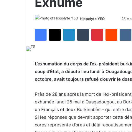
Exhumé
Hippolyte YEO
F
S
25 Ma
o
e
Facebook
X
LinkedIn
Tumblr
Pinterest
Reddit
VK
l
n
l
d
o
a
w
n
o
e
L’exhumation du corps de l’ex-président burk
n
m
coup d’État, a débuté lieu lundi à Ouagadou
X
a
octobre, avait toujours refusé d’ouvrir le doss
i
l
Près de 28 ans après la mort de l’ex-présiden
exhumée lundi 25 mai à Ouagadougou, au Burki
un Français et deux Burkinabès – qui entre dan
Si les réponses que devrait apporter cette d
corps représente d’ores et déjà l’aboutisseme