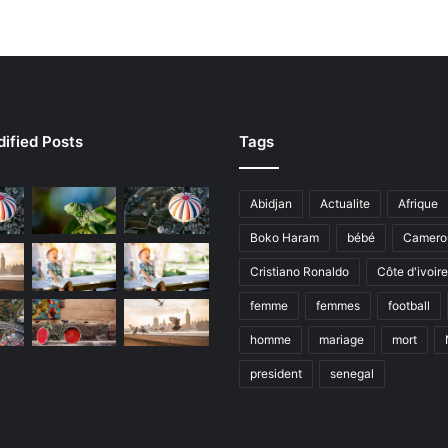
ified Posts
Tags
Abidjan
Actualite
Afrique
Boko Haram
bébé
Camero
Cristiano Ronaldo
Côte d'ivoire
femme
femmes
football
homme
mariage
mort
president
senegal