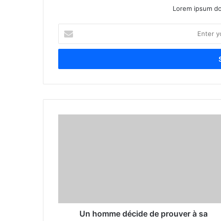
Lorem ipsum dol
E
n
t
e
r
y
o
u
r
E
m
a
i
l
a
d
d
r
Un homme décide de prouver à sa
e