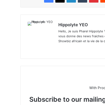
Hippolyte YEO
Hello, Je suis Pharel Hippolyte
vous donne des news fraiches c
Showbiz africain et la vie de la 
We
X
bsi
te
With Pro
Subscribe to our mailing