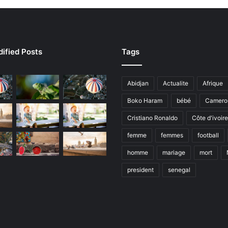
ified Posts
Tags
Abidjan
Actualite
Afrique
Boko Haram
bébé
Camero
Cristiano Ronaldo
Côte d'ivoire
femme
femmes
football
homme
mariage
mort
president
senegal