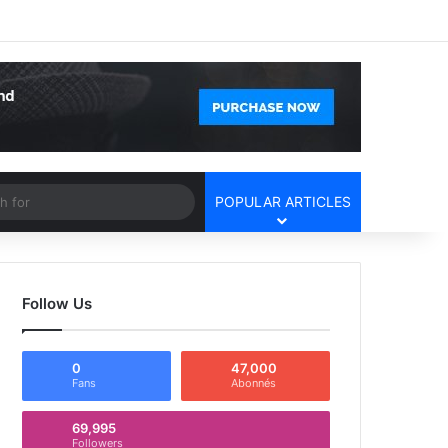
Facebook
X
YouTube
Instagram
Log In
Random Article
Sidebar
Article
Search
POPULAR ARTICLES
for
Follow Us
0
47,000
Fans
Abonnés
69,995
Followers