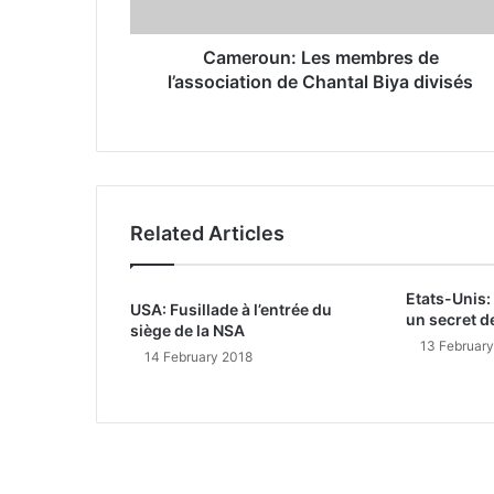
d
r
Cameroun: Les membres de
e
l’association de Chantal Biya divisés
s
s
Related Articles
Etats-Unis:
USA: Fusillade à l’entrée du
un secret d
siège de la NSA
13 Februar
14 February 2018