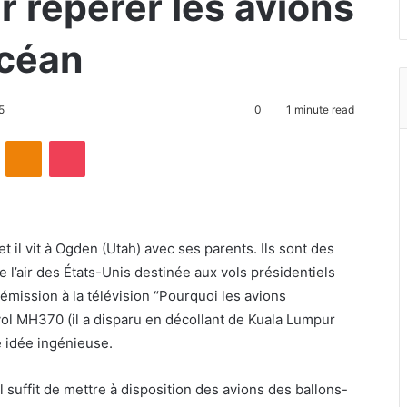
r repérer les avions
océan
5
0
1 minute read
ontakte
Odnoklassniki
Pocket
t il vit à Ogden (Utah) avec ses parents. Ils sont des
 l’air des États-Unis destinée aux vols présidentiels
émission à la télévision “Pourquoi les avions
vol MH370 (il a disparu en décollant de Kuala Lumpur
 idée ingénieuse.
il suffit de mettre à disposition des avions des ballons-