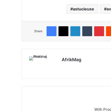
astucieuse
av
Facebook
X
LinkedIn
Tumblr
Pinterest
Share
AfrikMag
X
With Pro