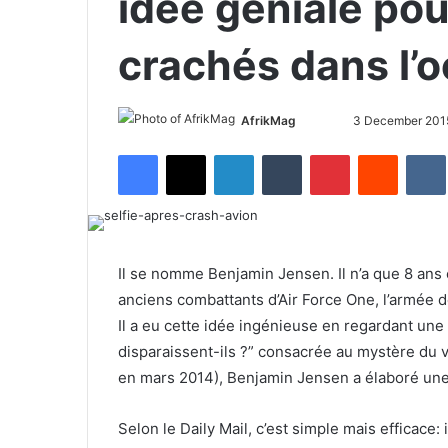
idée géniale pou
crachés dans l’
AfrikMag
F
S
3 December 201
o
e
Facebook
X
LinkedIn
Tumblr
Pinterest
Reddit
VK
l
n
l
d
o
a
w
n
o
e
Il se nomme Benjamin Jensen. Il n’a que 8 ans e
n
m
anciens combattants d’Air Force One, l’armée de
X
a
Il a eu cette idée ingénieuse en regardant une 
i
disparaissent-ils ?” consacrée au mystère du 
l
en mars 2014), Benjamin Jensen a élaboré une
Selon le Daily Mail, c’est simple mais efficace: 