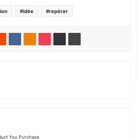
ion
idée
repérer
Reddit
VKontakte
Odnoklassniki
Pocket
Share via Email
Print
duct You Purchase