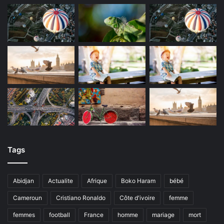
Tags
Abidjan
Actualite
Afrique
Boko Haram
bébé
Cameroun
Cristiano Ronaldo
Côte d'ivoire
femme
femmes
football
France
homme
mariage
mort