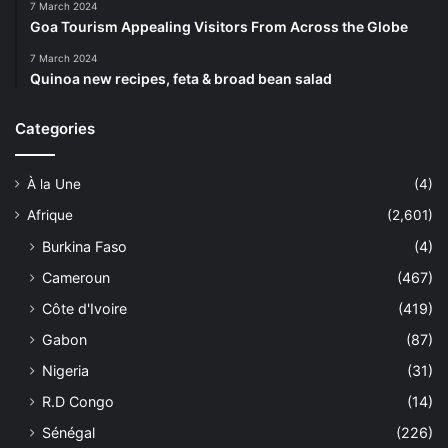
7 March 2024
Goa Tourism Appealing Visitors From Across the Globe
7 March 2024
Quinoa new recipes, feta & broad bean salad
Categories
À la Une
(4)
Afrique
(2,601)
Burkina Faso
(4)
Cameroun
(467)
Côte d'Ivoire
(419)
Gabon
(87)
Nigeria
(31)
R.D Congo
(14)
Sénégal
(226)