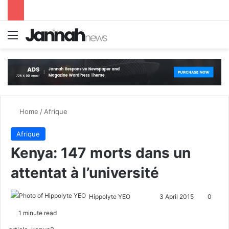
Menu
S
Home
/
Afrique
Afrique
Kenya: 147 morts dans un
attentat à l’université
Hippolyte YEO
F
S
3 April 2015
0
o
e
1 minute read
l
n