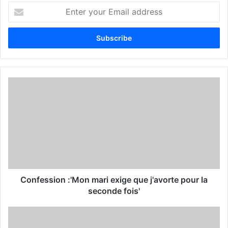
E
n
t
e
r
y
o
u
r
E
m
a
i
l
a
d
d
Confession :'Mon mari exige que j'avorte pour la
r
seconde fois'
e
s
s