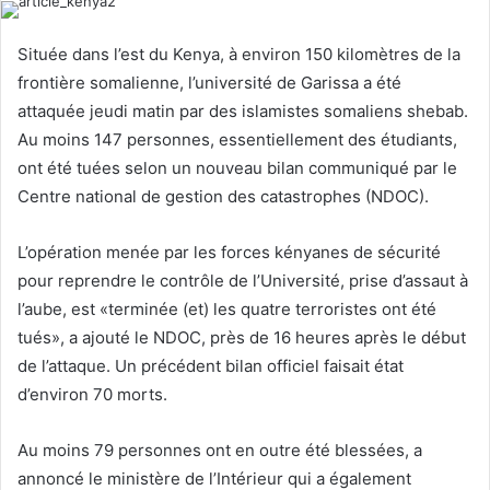
l
d
o
a
Située dans l’est du Kenya, à environ 150 kilomètres de la
w
n
frontière somalienne, l’université de Garissa a été
o
e
attaquée jeudi matin par des islamistes somaliens shebab.
n
m
Au moins 147 personnes, essentiellement des étudiants,
X
a
ont été tuées selon un nouveau bilan communiqué par le
i
l
Centre national de gestion des catastrophes (NDOC).
L’opération menée par les forces kényanes de sécurité
pour reprendre le contrôle de l’Université, prise d’assaut à
l’aube, est «terminée (et) les quatre terroristes ont été
tués», a ajouté le NDOC, près de 16 heures après le début
de l’attaque. Un précédent bilan officiel faisait état
d’environ 70 morts.
Au moins 79 personnes ont en outre été blessées, a
annoncé le ministère de l’Intérieur qui a également