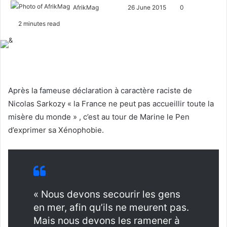
AfrikMag
F
S
26 June 2015
0
o
e
2 minutes read
l
n
l
d
o
a
w
n
o
e
Après la fameuse déclaration à caractère raciste de
n
m
Nicolas Sarkozy « la France ne peut pas accueillir toute la
X
a
misère du monde » , c’est au tour de Marine le Pen
i
d’exprimer sa Xénophobie.
l
« Nous devons secourir les gens
en mer, afin qu’ils ne meurent pas.
Mais nous devons les ramener à