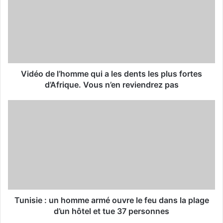
m
a
i
l
a
d
d
Vidéo de l’homme qui a les dents les plus fortes
r
d’Afrique. Vous n’en reviendrez pas
e
s
s
Tunisie : un homme armé ouvre le feu dans la plage
d’un hôtel et tue 37 personnes