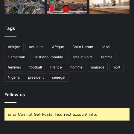
Tags
Abidjan
Actualite
Afrique
Boko Haram
bébé
Cameroun
Cristiano Ronaldo
Côte d'ivoire
femme
femmes
football
France
homme
mariage
mort
Nigeria
president
senegal
Follow us
Error Can not Get Posts, Incorrect account info.