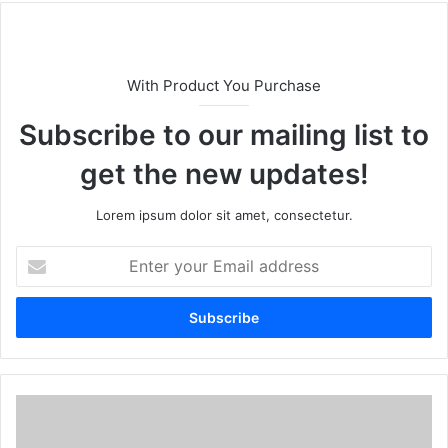
With Product You Purchase
Subscribe to our mailing list to
get the new updates!
Lorem ipsum dolor sit amet, consectetur.
E
n
t
e
r
y
o
u
r
E