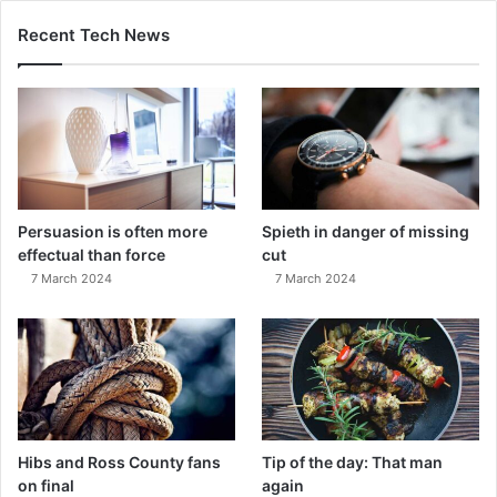
Recent Tech News
Persuasion is often more
Spieth in danger of missing
effectual than force
cut
7 March 2024
7 March 2024
Hibs and Ross County fans
Tip of the day: That man
on final
again