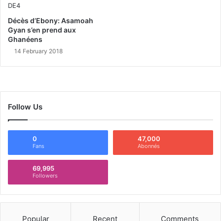
Décès d’Ebony: Asamoah
Gyan s’en prend aux
Ghanéens
14 February 2018
Follow Us
0
47,000
Fans
Abonnés
69,995
Followers
Popular
Recent
Comments