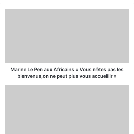
o
u
r
E
m
a
i
l
a
d
d
Marine Le Pen aux Africains « Vous n’êtes pas les
r
bienvenus,on ne peut plus vous accueillir »
e
s
s