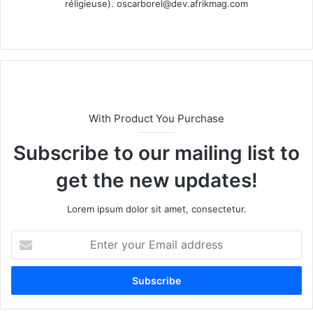
réligieuse).
oscarborel@dev.afrikmag.com
We
bsi
te
With Product You Purchase
Subscribe to our mailing list to
get the new updates!
Lorem ipsum dolor sit amet, consectetur.
E
n
t
e
r
y