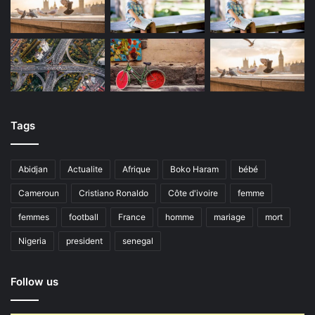
Tags
Abidjan
Actualite
Afrique
Boko Haram
bébé
Cameroun
Cristiano Ronaldo
Côte d'ivoire
femme
femmes
football
France
homme
mariage
mort
Nigeria
president
senegal
Follow us