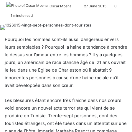
Oscar Mbena
S
27 June 2015
0
e
1 minute read
n
d
a
Pourquoi les hommes sont-ils aussi dangereux envers
n
leurs semblables ? Pourquoi la haine a tendance à prendre
e
le dessus sur l’amour entre les hommes ? Il y a quelques
m
jours, un américain de race blanche âgé de 21 ans ouvrait
a
le feu dans une Eglise de Charleston où il abattait 9
i
l
innocentes personnes à cause d’une haine raciale qu’il
avait développée dans son cœur.
Les blessures étant encore très fraiche dans nos cœurs,
voici encore un nouvel acte terroriste qui vient de se
produire en Tunisie. Trente-sept personnes, dont des
touristes étrangers, ont été tuées dans un attentat sur une
plage de l’hôtel Imperial Marhaba Resort un complexe