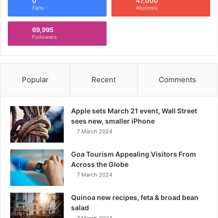
0
47,000
Fans
Abonnés
69,995
Followers
Popular
Recent
Comments
Apple sets March 21 event, Wall Street
sees new, smaller iPhone
7 March 2024
Goa Tourism Appealing Visitors From
Across the Globe
7 March 2024
Quinoa new recipes, feta & broad bean
salad
7 March 2024