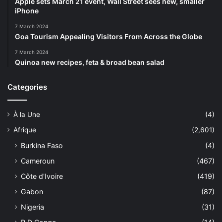
Apple sets March 21 event, Wall Street sees new, smaller
iPhone
7 March 2024
Goa Tourism Appealing Visitors From Across the Globe
7 March 2024
Quinoa new recipes, feta & broad bean salad
Categories
À la Une
(4)
Afrique
(2,601)
Burkina Faso
(4)
Cameroun
(467)
Côte d'Ivoire
(419)
Gabon
(87)
Nigeria
(31)