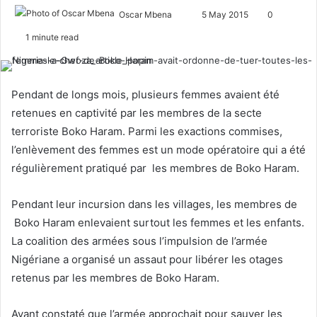
Oscar Mbena
S
5 May 2015
0
e
1 minute read
n
d
a
Pendant de longs mois, plusieurs femmes avaient été
n
retenues en captivité par les membres de la secte
e
terroriste Boko Haram. Parmi les exactions commises,
m
l’enlèvement des femmes est un mode opératoire qui a été
a
régulièrement pratiqué par les membres de Boko Haram.
i
l
Pendant leur incursion dans les villages, les membres de
Boko Haram enlevaient surtout les femmes et les enfants.
La coalition des armées sous l’impulsion de l’armée
Nigériane a organisé un assaut pour libérer les otages
retenus par les membres de Boko Haram.
Ayant constaté que l’armée approchait pour sauver les