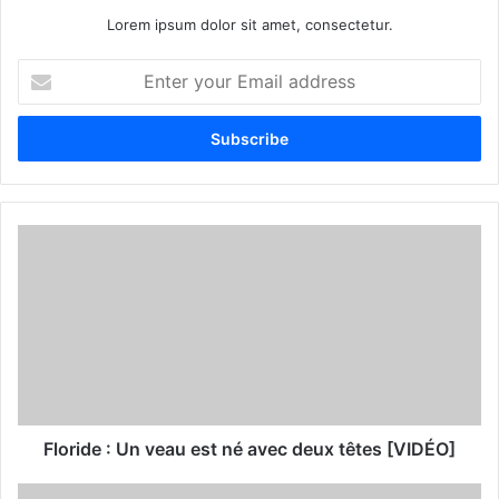
Lorem ipsum dolor sit amet, consectetur.
E
n
t
e
r
y
o
u
r
E
m
a
i
l
a
d
d
Floride : Un veau est né avec deux têtes [VIDÉO]
r
e