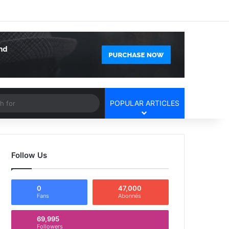
Facebook
X
YouTube
Instagram
Log In
Random Article
Sidebar
Article
Search
POPULAR ARTICLES
for
Follow Us
0
47,000
Fans
Abonnés
69,995
Followers