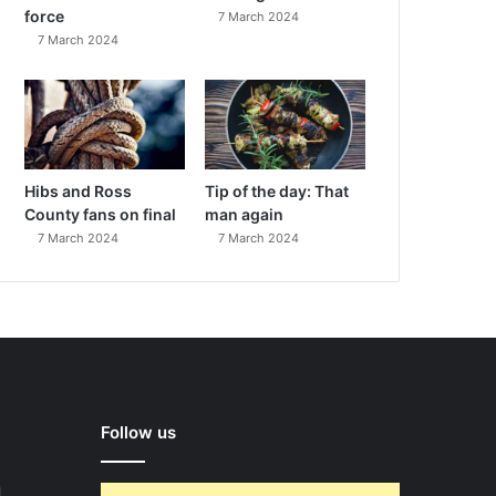
force
7 March 2024
7 March 2024
Hibs and Ross
Tip of the day: That
County fans on final
man again
7 March 2024
7 March 2024
Follow us