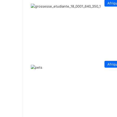
Afriq
Afriq