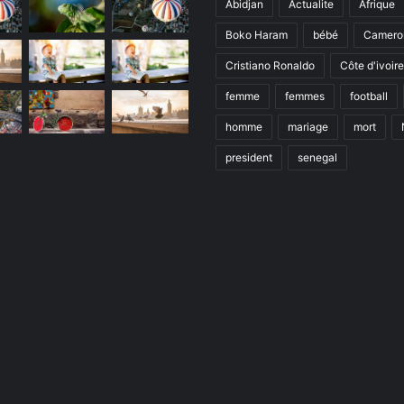
Abidjan
Actualite
Afrique
Boko Haram
bébé
Camero
Cristiano Ronaldo
Côte d'ivoire
femme
femmes
football
homme
mariage
mort
president
senegal