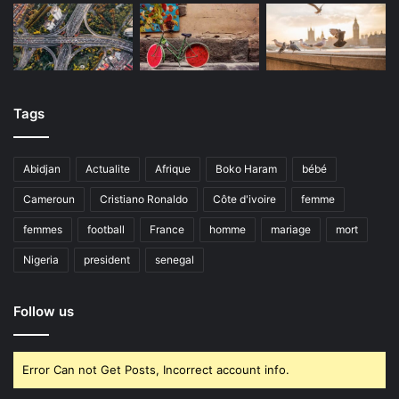
Tags
Abidjan
Actualite
Afrique
Boko Haram
bébé
Cameroun
Cristiano Ronaldo
Côte d'ivoire
femme
femmes
football
France
homme
mariage
mort
Nigeria
president
senegal
Follow us
Error Can not Get Posts, Incorrect account info.