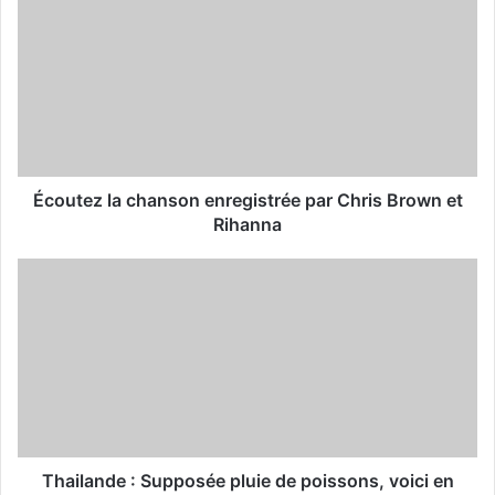
r
E
m
a
i
l
a
d
d
Écoutez la chanson enregistrée par Chris Brown et
r
Rihanna
e
s
s
Thailande : Supposée pluie de poissons, voici en