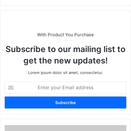
With Product You Purchase
Subscribe to our mailing list to
get the new updates!
Lorem ipsum dolor sit amet, consectetur.
E
n
t
e
r
y
o
u