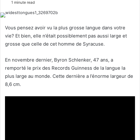
1 minute read
l
n
l
d
o
a
Vous pensez avoir vu la plus grosse langue dans votre
w
n
vie? Et bien, elle n’était possiblement pas aussi large et
o
e
grosse que celle de cet homme de Syracuse.
n
m
X
a
En novembre dernier, Byron Schlenker, 47 ans, a
i
remporté le prix des Records Guinness de la langue la
l
plus large au monde. Cette dernière a l’énorme largeur de
8,6 cm.