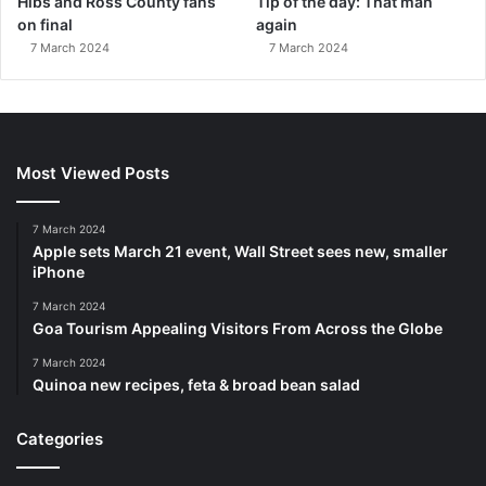
Hibs and Ross County fans
Tip of the day: That man
on final
again
7 March 2024
7 March 2024
Most Viewed Posts
7 March 2024
Apple sets March 21 event, Wall Street sees new, smaller
iPhone
7 March 2024
Goa Tourism Appealing Visitors From Across the Globe
7 March 2024
Quinoa new recipes, feta & broad bean salad
Categories