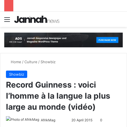
Menu
S
Home
/
Culture
/
Showbiz
Showbiz
Record Guinness : voici
l’homme à la langue la plus
large au monde (vidéo)
AfrikMag
F
S
20 April 2015
0
o
e