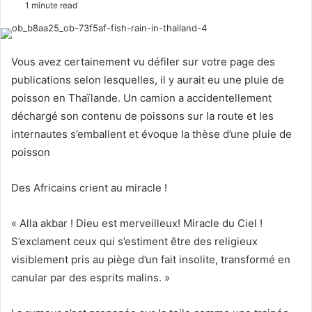
1 minute read
l
n
l
d
o
a
Vous avez certainement vu défiler sur votre page des
w
n
publications selon lesquelles, il y aurait eu une pluie de
o
e
poisson en Thaïlande. Un camion a accidentellement
n
m
déchargé son contenu de poissons sur la route et les
X
a
internautes s’emballent et évoque la thèse d’une pluie de
i
l
poisson
Des Africains crient au miracle !
« Alla akbar ! Dieu est merveilleux! Miracle du Ciel !
S’exclament ceux qui s’estiment être des religieux
visiblement pris au piège d’un fait insolite, transformé en
canular par des esprits malins. »