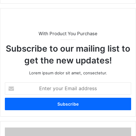
With Product You Purchase
Subscribe to our mailing list to
get the new updates!
Lorem ipsum dolor sit amet, consectetur.
E
n
t
e
r
y
o
u