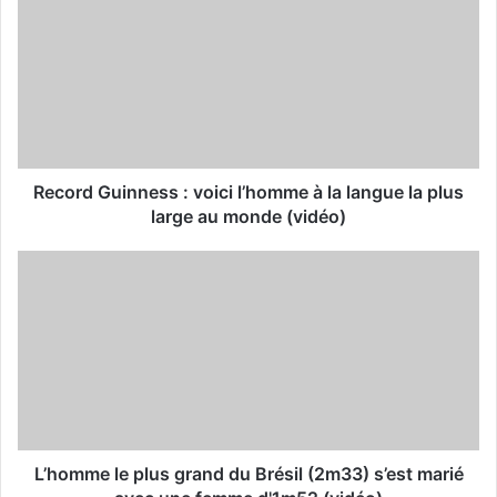
r
E
m
a
i
l
a
d
d
Record Guinness : voici l’homme à la langue la plus
r
large au monde (vidéo)
e
s
s
L’homme le plus grand du Brésil (2m33) s’est marié