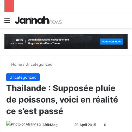
Menu
S
Home
/
Uncategorized
Uncategorized
Thailande : Supposée pluie
de poissons, voici en réalité
ce s’est passé
AfrikMag
F
S
20 April 2015
0
o
e