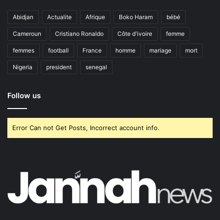
Abidjan
Actualite
Afrique
Boko Haram
bébé
Cameroun
Cristiano Ronaldo
Côte d'ivoire
femme
femmes
football
France
homme
mariage
mort
Nigeria
president
senegal
Follow us
Error Can not Get Posts, Incorrect account info.