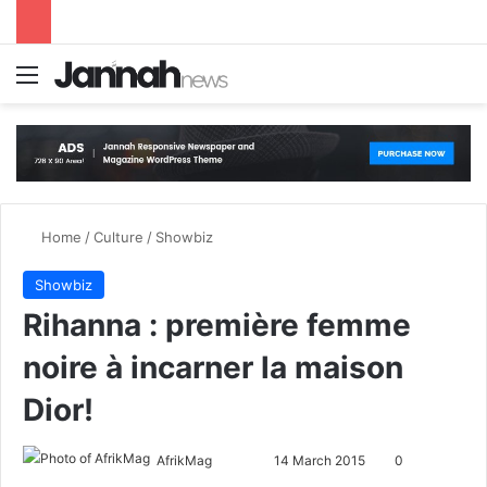
Menu
S
Home
/
Culture
/
Showbiz
Showbiz
Rihanna : première femme
noire à incarner la maison
Dior!
AfrikMag
F
S
14 March 2015
0
o
e