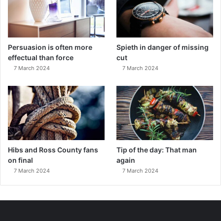
Persuasion is often more
Spieth in danger of missing
effectual than force
cut
7 March 2024
7 March 2024
Hibs and Ross County fans
Tip of the day: That man
on final
again
7 March 2024
7 March 2024