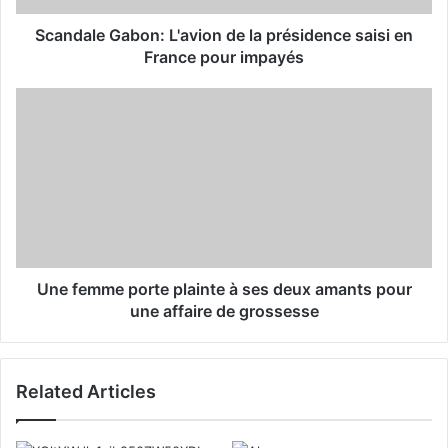
d
d
Scandale Gabon: L'avion de la présidence saisi en
r
France pour impayés
e
s
s
Une femme porte plainte à ses deux amants pour
une affaire de grossesse
Related Articles