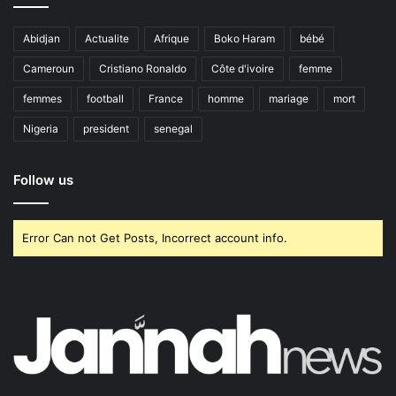
Abidjan
Actualite
Afrique
Boko Haram
bébé
Cameroun
Cristiano Ronaldo
Côte d'ivoire
femme
femmes
football
France
homme
mariage
mort
Nigeria
president
senegal
Follow us
Error Can not Get Posts, Incorrect account info.