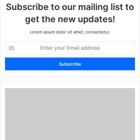
Subscribe to our mailing list to
get the new updates!
Lorem ipsum dolor sit amet, consectetur.
E
n
t
e
r
y
o
u
r
E
m
a
i
l
a