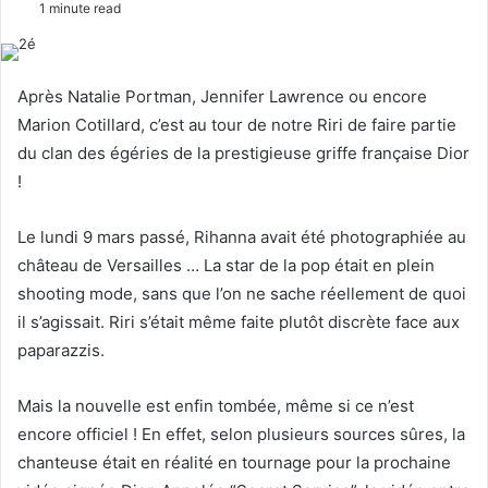
1 minute read
l
n
l
d
o
a
Après Natalie Portman, Jennifer Lawrence ou encore
w
n
Marion Cotillard, c’est au tour de notre Riri de faire partie
o
e
du clan des égéries de la prestigieuse griffe française Dior
n
m
!
X
a
i
Le lundi 9 mars passé, Rihanna avait été photographiée au
l
château de Versailles … La star de la pop était en plein
shooting mode, sans que l’on ne sache réellement de quoi
il s’agissait. Riri s’était même faite plutôt discrète face aux
paparazzis.
Mais la nouvelle est enfin tombée, même si ce n’est
encore officiel ! En effet, selon plusieurs sources sûres, la
chanteuse était en réalité en tournage pour la prochaine