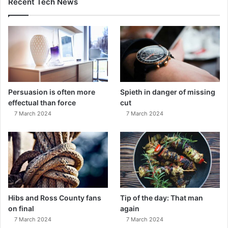
Recent Tech News
Persuasion is often more
Spieth in danger of missing
effectual than force
cut
7 March 2024
7 March 2024
Hibs and Ross County fans
Tip of the day: That man
on final
again
7 March 2024
7 March 2024