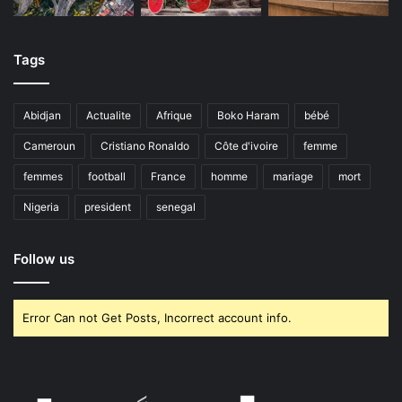
Tags
Abidjan
Actualite
Afrique
Boko Haram
bébé
Cameroun
Cristiano Ronaldo
Côte d'ivoire
femme
femmes
football
France
homme
mariage
mort
Nigeria
president
senegal
Follow us
Error Can not Get Posts, Incorrect account info.