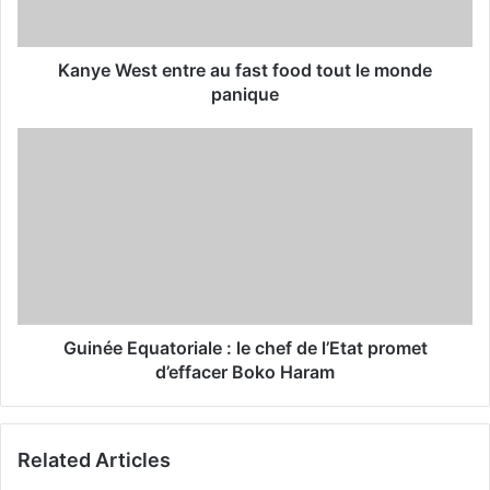
a
d
d
Kanye West entre au fast food tout le monde
r
panique
e
s
s
Guinée Equatoriale : le chef de l’Etat promet
d’effacer Boko Haram
Related Articles