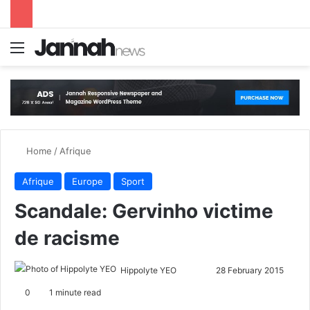
Menu
S
Home
/
Afrique
Afrique
Europe
Sport
Scandale: Gervinho victime
de racisme
Hippolyte YEO
F
S
28 February 2015
o
e
0
1 minute read
l
n