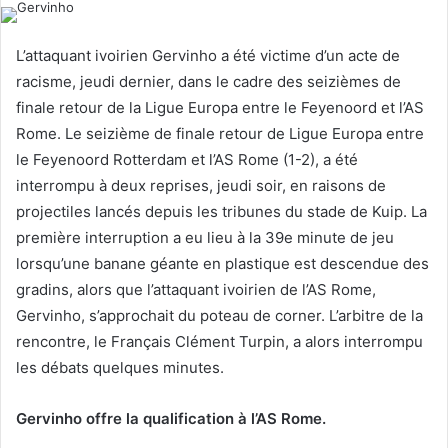
l
d
o
a
L’attaquant ivoirien Gervinho a été victime d’un acte de
w
n
racisme, jeudi dernier, dans le cadre des seizièmes de
o
e
finale retour de la Ligue Europa entre le Feyenoord et l’AS
n
m
Rome. Le seizième de finale retour de Ligue Europa entre
X
a
le Feyenoord Rotterdam et l’AS Rome (1-2), a été
i
l
interrompu à deux reprises, jeudi soir, en raisons de
projectiles lancés depuis les tribunes du stade de Kuip. La
première interruption a eu lieu à la 39e minute de jeu
lorsqu’une banane géante en plastique est descendue des
gradins, alors que l’attaquant ivoirien de l’AS Rome,
Gervinho, s’approchait du poteau de corner. L’arbitre de la
rencontre, le Français Clément Turpin, a alors interrompu
les débats quelques minutes.
Gervinho offre la qualification à l’AS Rome.