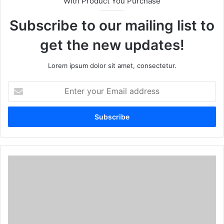
With Product You Purchase
Subscribe to our mailing list to
get the new updates!
Lorem ipsum dolor sit amet, consectetur.
E
n
t
e
r
y
o
u
r
E
m
a
i
l