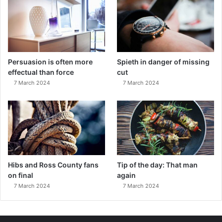
Persuasion is often more
Spieth in danger of missing
effectual than force
cut
7 March 2024
7 March 2024
Hibs and Ross County fans
Tip of the day: That man
on final
again
7 March 2024
7 March 2024