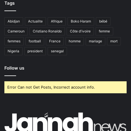
Tags
Abidjan
Actualite
Afrique
Boko Haram
bébé
Cameroun
Cristiano Ronaldo
Côte d'ivoire
femme
femmes
football
France
homme
mariage
mort
Nigeria
president
senegal
Follow us
Error Can not Get Posts, Incorrect account info.