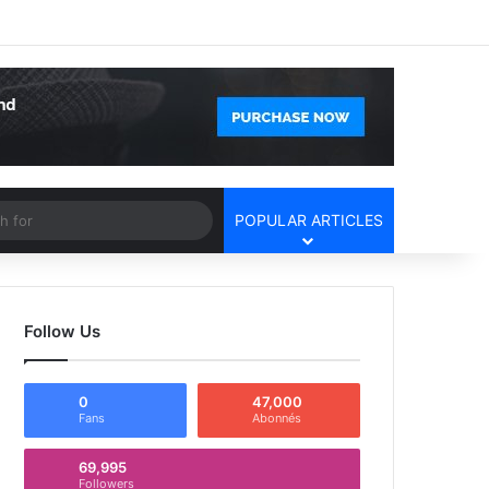
Facebook
X
YouTube
Instagram
Log In
Random Article
Sidebar
Article
Search
POPULAR ARTICLES
for
Follow Us
0
47,000
Fans
Abonnés
69,995
Followers