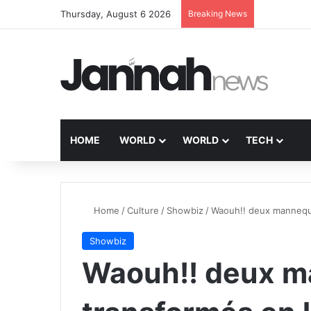
Thursday, August 6 2026
Breaking News
HOME
WORLD
WORLD
TECH
Home
/
Culture
/
Showbiz
/
Waouh!! deux mannequi
Showbiz
Waouh!! deux m