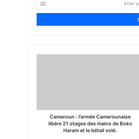
E
n
t
e
r
y
o
u
r
E
m
a
i
l
a
d
d
r
Cameroun : l’armée Camerounaise
e
libère 21 otages des mains de Boko
s
Haram et le bétail volé.
s