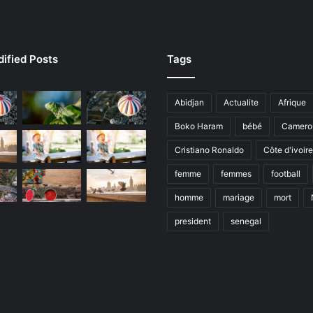
ified Posts
Tags
Abidjan
Actualite
Afrique
Boko Haram
bébé
Camero
Cristiano Ronaldo
Côte d'ivoire
femme
femmes
football
homme
mariage
mort
president
senegal