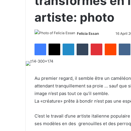
transformés en 
artiste: photo
Felicia Essan
F
S
16 April 
o
e
Facebook
X
LinkedIn
Tumblr
Pinterest
Reddit
VK
l
n
l
d
o
a
w
n
o
e
Au premier regard, il semble être un caméléo
n
m
attendant tranquillement sa proie … sauf que s
X
a
image n’est pas tout ce qu’il semble.
i
La «créature» prête à bondir n’est pas une es
l
C’est le travail d’une artiste italienne populai
ses modèles en des grenouilles et des perroq