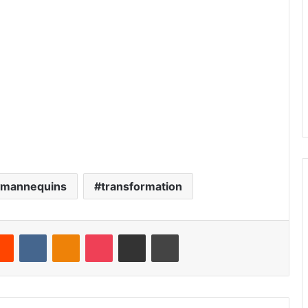
mannequins
transformation
Reddit
VKontakte
Odnoklassniki
Pocket
Share via Email
Print