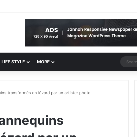
Random 
LIFE STYLE
MORE
ns transformés en lézard par un artiste: photo
annequins