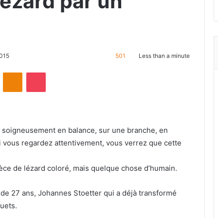
lézard par un
2015
501
Less than a minute
ontakte
Odnoklassniki
Pocket
n soigneusement en balance, sur une branche, en
i vous regardez attentivement, vous verrez que cette
pèce de lézard coloré, mais quelque chose d’humain.
re de 27 ans, Johannes Stoetter qui a déjà transformé
uets.